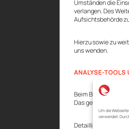
Umständen die Eins
verlangen. Des Weit
Aufsichtsbehörde zu
Hierzu sowie zu wei
uns wenden.
ANALYSE-TOOLS 
Beim Besuch dieser 
Das geschieht vor 
Um die Webseite 
verwendet. Durch
Detaillierte Inform