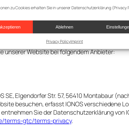
ng.
ionen zu Cookies erhalten Sie in unserer Datenschutzerklärung (Privacy P
akzeptieren
Ablehnen
Einstellung
Privacy Policy
Imprint
te unserer Website bei folgendem Anbieter:
OS SE, Elgendorfer Str. 57, 56410 Montabaur (na
site besuchen, erfasst IONOS verschiedene Logfi
s entnehmen Sie der Datenschutzerklärung von 
e/terms-gtc/terms-privacy
.