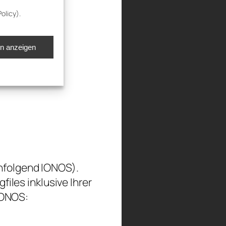
olicy).
en anzeigen
chfolgend IONOS).
les inklusive Ihrer
IONOS: