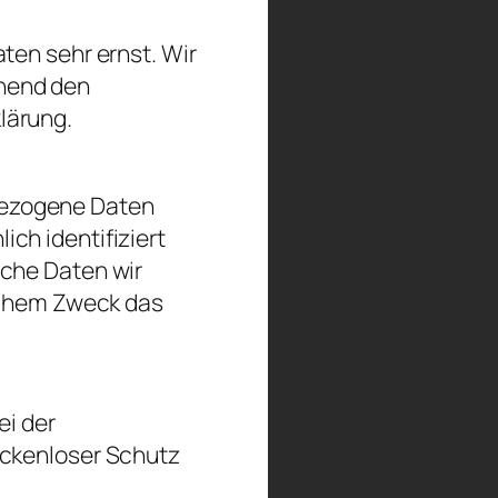
ten sehr ernst. Wir
hend den
lärung.
bezogene Daten
ch identifiziert
lche Daten wir
elchem Zweck das
ei der
ückenloser Schutz