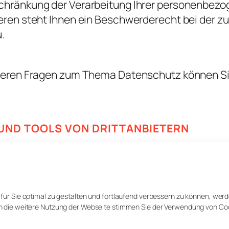
chränkung der Verarbeitung Ihrer personenbezo
eren steht Ihnen ein Beschwerderecht bei der z
.
teren Fragen zum Thema Datenschutz können Sie
UND TOOLS VON DRITT­ANBIETERN
Website kann Ihr Surf- Verhalten statistisch au
allem mit sogenannten Analyseprogrammen.
für Sie optimal zu gestalten und fortlaufend verbessern zu können, wer
 die weitere Nutzung der Webseite stimmen Sie der Verwendung von Coo
ationen zu diesen Analyseprogrammen finden Sie 