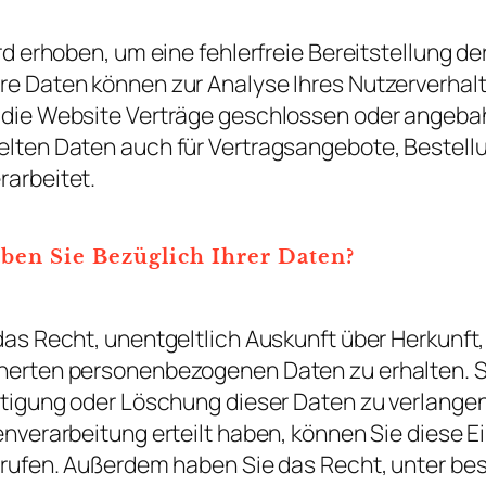
ird erhoben, um eine fehlerfreie Bereitstellung d
re Daten können zur Analyse Ihres Nutzerverha
 die Website Verträge geschlossen oder angeb
elten Daten auch für Vertragsangebote, Bestell
rarbeitet.
ben Sie Bezüglich Ihrer Daten?
 das Recht, unentgeltlich Auskunft über Herkunf
cherten personenbezogenen Daten zu erhalten. 
chtigung oder Löschung dieser Daten zu verlange
enverarbeitung erteilt haben, können Sie diese Ei
errufen. Außerdem haben Sie das Recht, unter b